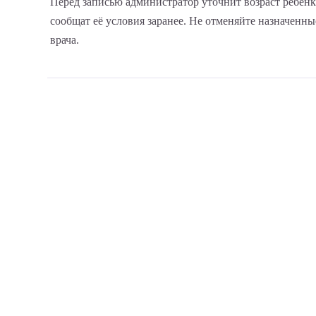
Перед записью администратор уточнит возраст ребёнк
сообщат её условия заранее. Не отменяйте назначенн
врача.