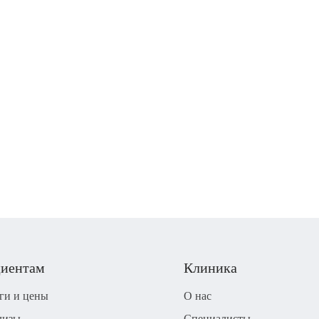
иентам
Клиника
ги и цены
О нас
лизы
Специалисты