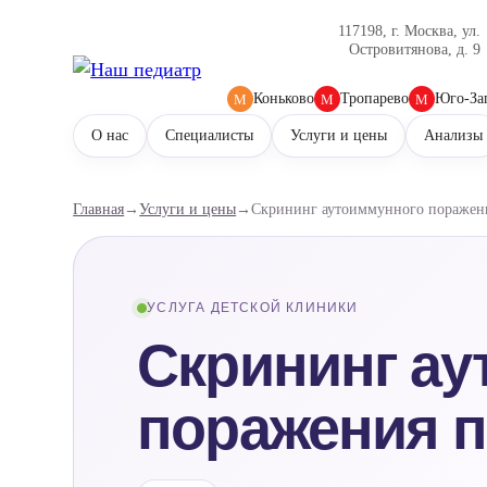
117198, г. Москва, ул.
Островитянова, д. 9
Коньково
Тропарево
Юго-За
М
М
М
О нас
Специалисты
Услуги и цены
Анализы
Главная
→
Услуги и цены
→
Скрининг аутоиммунного поражен
УСЛУГА ДЕТСКОЙ КЛИНИКИ
Скрининг ау
поражения п