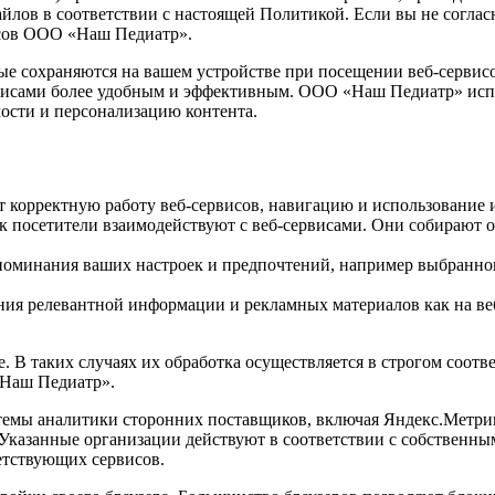
айлов в соответствии с настоящей Политикой. Если вы не согла
исов ООО «Наш Педиатр».
рые сохраняются на вашем устройстве при посещении веб-серви
рвисами более удобным и эффективным. ООО «Наш Педиатр» испо
мости и персонализацию контента.
корректную работу веб-сервисов, навигацию и использование 
 посетители взаимодействуют с веб-сервисами. Они собирают 
оминания ваших настроек и предпочтений, например выбранног
ия релевантной информации и рекламных материалов как на ве
. В таких случаях их обработка осуществляется в строгом соо
Наш Педиатр».
емы аналитики сторонних поставщиков, включая Яндекс.Метрик
 Указанные организации действуют в соответствии с собственн
етствующих сервисов.