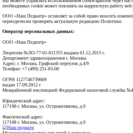
Вы можете управлять использованием cookie-файлов через наст
необходимых cookie может повлиять на корректную работу веб
ООО «Наш Педиатр» оставляет за собой право вносить изменен
периодически проверять актуальную редакцию Политики.
Оператор персональных данных:
ООО «Наш Педиатр»
Лицензия №ЛО-77-01-011355 выдана 01.12.2015 г.
Департамент здравоохранения г. Москвы
Адрес: г. Москва, Графский переулок д.4/9
Телефон: +7 (499) 251-83-00
ОГРН 1127746739669
выдан 17.09.2012 г.
Межрайонной инспекцией Федеральной налоговой службы №46
Юридический адрес:
117198 г. Москва, ул. Островитянова, д.9
Фактический адрес:
117198 г. Москва, ул. Островитянова, д.9
Медицинские услуги для детей и взрослых