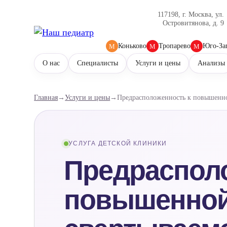
117198, г. Москва, ул.
Островитянова, д. 9
Коньково
Тропарево
Юго-За
М
М
М
О нас
Специалисты
Услуги и цены
Анализы
Главная
→
Услуги и цены
→
Предрасположенность к повышенно
УСЛУГА ДЕТСКОЙ КЛИНИКИ
Предраспол
повышенно