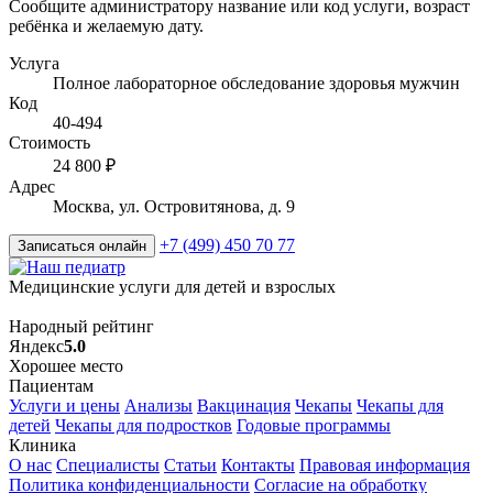
Сообщите администратору название или код услуги, возраст
ребёнка и желаемую дату.
Услуга
Полное лабораторное обследование здоровья мужчин
Код
40-494
Стоимость
24 800 ₽
Адрес
Москва, ул. Островитянова, д. 9
+7 (499) 450 70 77
Записаться онлайн
Медицинские услуги для детей и взрослых
Народный рейтинг
Яндекс
5.0
Хорошее место
Пациентам
Услуги и цены
Анализы
Вакцинация
Чекапы
Чекапы для
детей
Чекапы для подростков
Годовые программы
Клиника
О нас
Специалисты
Статьи
Контакты
Правовая информация
Политика конфиденциальности
Согласие на обработку