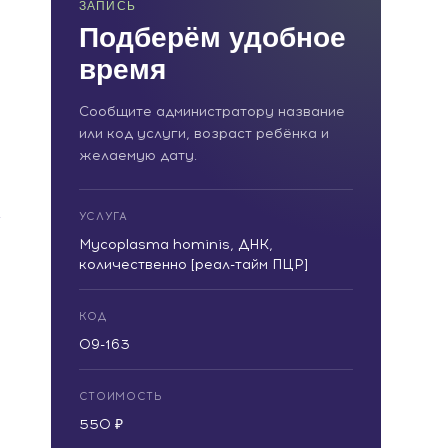
ЗАПИСЬ
Подберём удобное
время
Сообщите администратору название
или код услуги, возраст ребёнка и
желаемую дату.
УСЛУГА
Mycoplasma hominis, ДНК,
количественно [реал-тайм ПЦР]
КОД
09-163
СТОИМОСТЬ
550 ₽