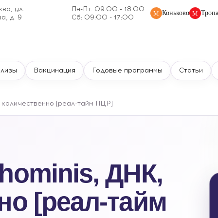
ква, ул.
Пн-Пт: 09:00 - 18:00
Коньково
Тропа
М
М
, д. 9
Сб: 09:00 - 17:00
ализы
Вакцинация
Годовые программы
Статьи
 количественно [реал-тайм ПЦР]
hominis, ДНК,
но [реал-тайм