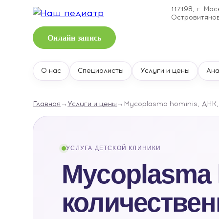
117198, г. Мос
Островитянова
Онлайн запись
О нас
Специалисты
Услуги и цены
Ан
Главная
→
Услуги и цены
→
Mycoplasma hominis, ДНК,
УСЛУГА ДЕТСКОЙ КЛИНИКИ
Mycoplasma 
количествен