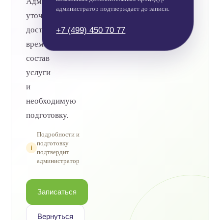
Администратор
администратор подтверждает до записи.
уточнит
доступное
+7 (499) 450 70 77
время,
состав
услуги
и
необходимую
подготовку.
Подробности и
подготовку
i
подтвердит
администратор
Записаться
Вернуться