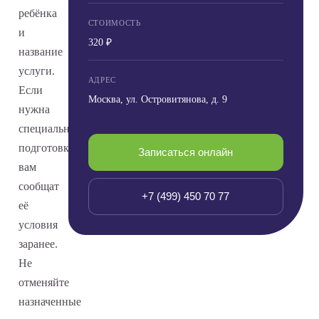
ребёнка
СТОИМОСТЬ
и
320 ₽
название
услуги.
АДРЕС
Если
Москва, ул. Островитянова, д. 9
нужна
специальная
подготовка,
Записаться онлайн
вам
сообщат
+7 (499) 450 70 77
её
условия
заранее.
Не
отменяйте
назначенные