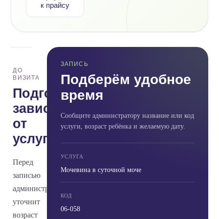
к прайсу
ЗАПИСЬ
ДО
Подберём удобное
ВИЗИТА
Подготовка
время
зависит
Сообщите администратору название или код
от
услуги, возраст ребёнка и желаемую дату.
услуги
УСЛУГА
Перед
Мочевина в суточной моче
записью
администратор
КОД
уточнит
06-058
возраст