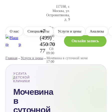
117198, г.
Москва, ул.
Островитянова,
д. 9
Пн-
+7
О нас
Специалисты
Услуги и цены
Анализы
Пт:
09:00
(499)
-
Онлайн запись
450 70
18:00
Сб:
77
09:00
-
Главная
→
Услуги и цены
→
Мочевина в суточной моче
17:00
Коньково
Тропарево
Юго-Западная
М
М
М
УСЛУГА
ДЕТСКОЙ
КЛИНИКИ
Мочевина
в
суточной