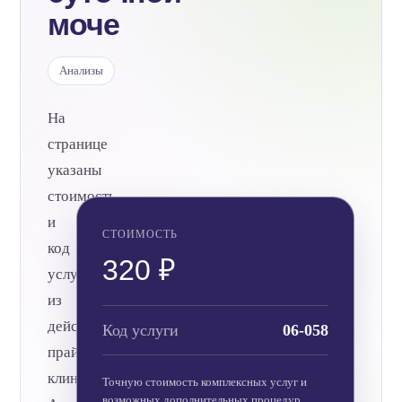
моче
Анализы
На
странице
указаны
стоимость
и
СТОИМОСТЬ
код
320 ₽
услуги
из
действующего
Код услуги
06-058
прайса
клиники.
Точную стоимость комплексных услуг и
возможных дополнительных процедур