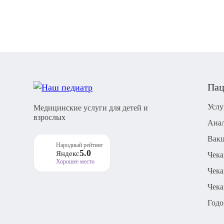
Пац
Услу
Медицинские услуги для детей и
взрослых
Ана
Вак
Народный рейтинг
5.0
Яндекс
Чек
Хорошее место
Чека
Чека
Годо