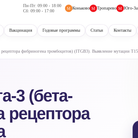
Пн-Пт: 09:00 - 18:00
Коньково
Тропарево
Юго-За
М
М
М
Сб: 09:00 - 17:00
Вакцинация
Годовые программы
Статьи
Контакты
а рецептора фибриногена тромбоцитов) (ITGB3). Выявление мутации T15
а-3 (бета-
 рецептора
а