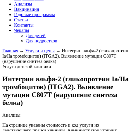
Анализы
Вакцинация
Годовые программы
Статьи
Контакты
Чекапы
Для детей
Для подростков
Главная
→
Услуги и цены
→
Интегрин альфа-2 (гликопротеин
Ia/IIa тромбоцитов) (ITGA2). Выявление мутации C807T
(нарушение синтеза белка)
Услуга детской клиники
Интегрин альфа-2 (гликопротеин Ia/IIa
тромбоцитов) (ITGA2). Выявление
мутации C807T (нарушение синтеза
белка)
Анализы
На странице указаны стоимость и код услуги из
действующего прайса клиники. Администратор уточнит