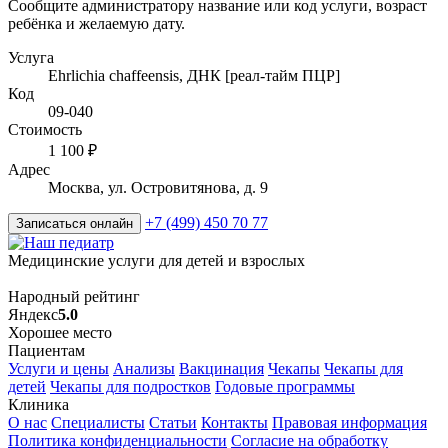
Сообщите администратору название или код услуги, возраст
ребёнка и желаемую дату.
Услуга
Ehrlichia chaffeensis, ДНК [реал-тайм ПЦР]
Код
09-040
Стоимость
1 100 ₽
Адрес
Москва, ул. Островитянова, д. 9
+7 (499) 450 70 77
Записаться онлайн
Медицинские услуги для детей и взрослых
Народный рейтинг
Яндекс
5.0
Хорошее место
Пациентам
Услуги и цены
Анализы
Вакцинация
Чекапы
Чекапы для
детей
Чекапы для подростков
Годовые программы
Клиника
О нас
Специалисты
Статьи
Контакты
Правовая информация
Политика конфиденциальности
Согласие на обработку