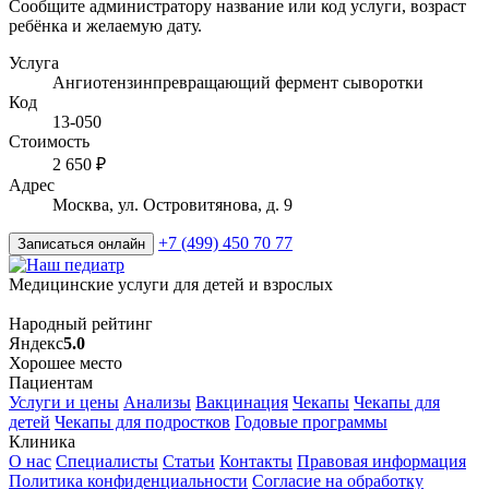
Сообщите администратору название или код услуги, возраст
ребёнка и желаемую дату.
Услуга
Ангиотензинпревращающий фермент сыворотки
Код
13-050
Стоимость
2 650 ₽
Адрес
Москва, ул. Островитянова, д. 9
+7 (499) 450 70 77
Записаться онлайн
Медицинские услуги для детей и взрослых
Народный рейтинг
Яндекс
5.0
Хорошее место
Пациентам
Услуги и цены
Анализы
Вакцинация
Чекапы
Чекапы для
детей
Чекапы для подростков
Годовые программы
Клиника
О нас
Специалисты
Статьи
Контакты
Правовая информация
Политика конфиденциальности
Согласие на обработку