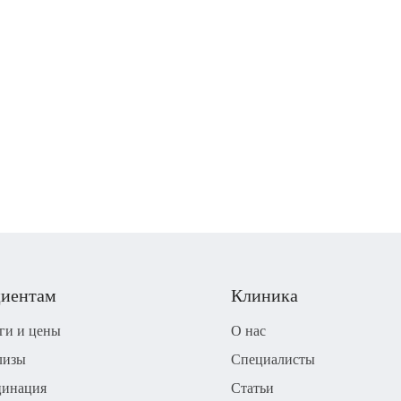
иентам
Клиника
ги и цены
О нас
лизы
Специалисты
цинация
Статьи