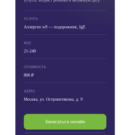
услуги, возраст ребёнка и желаемую дату.
УСЛУГА
Аллерген w9 — подорожник, IgE
КОД
21-240
СТОИМОСТЬ
800 ₽
АДРЕС
Москва, ул. Островитянова, д. 9
Записаться онлайн