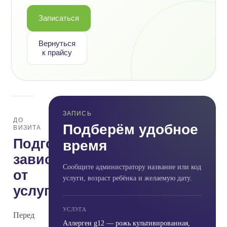
Записаться
Вернуться
к прайсу
ЗАПИСЬ
ДО
Подберём удобное
ВИЗИТА
Подготовка
время
зависит
Сообщите администратору название или код
от
услуги, возраст ребёнка и желаемую дату.
услуги
УСЛУГА
Перед
Аллерген g12 — рожь культивированная,