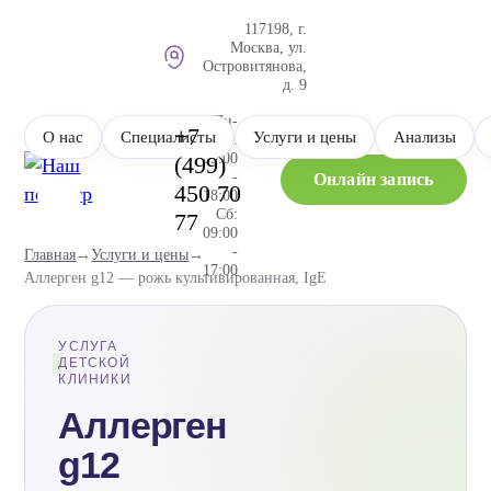
117198, г.
Москва, ул.
Островитянова,
д. 9
Пн-
+7
О нас
Специалисты
Услуги и цены
Анализы
Пт:
09:00
(499)
-
Онлайн запись
450 70
18:00
Сб:
77
09:00
-
Главная
→
Услуги и цены
→
17:00
Аллерген g12 — рожь культивированная, IgE
Коньково
Тропарево
Юго-Западная
М
М
М
УСЛУГА
ДЕТСКОЙ
КЛИНИКИ
Аллерген
g12