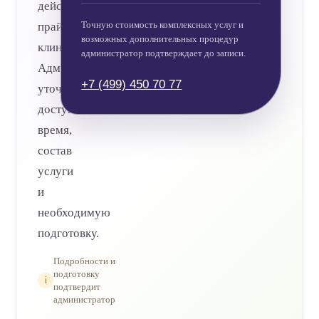
действующего
Точную стоимость комплексных услуг и
прайса
возможных дополнительных процедур
клиники.
администратор подтверждает до записи.
Администратор
+7 (499) 450 70 77
уточнит
доступное
время,
состав
услуги
и
необходимую
подготовку.
Подробности и
подготовку
i
подтвердит
администратор