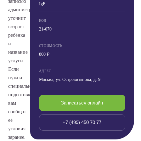
записью
IgE
администратор
уточнит
КОД
возраст
21-070
ребёнка
и
СТОИМОСТЬ
название
800 ₽
услуги.
Если
АДРЕС
нужна
Москва, ул. Островитянова, д. 9
специальная
подготовка,
Записаться онлайн
вам
сообщат
её
+7 (499) 450 70 77
условия
заранее.