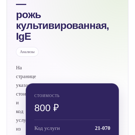
—
рожь
культивированная,
IgE
Анализы
На
странице
указаны
стоимость
СТОИМОСТЬ
и
800 ₽
код
услуги
Код услуги
21-070
из