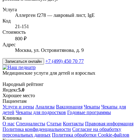
Услуга
Аллерген f278 — лавровый лист, IgE
Код
21-151
Стоимость
800 ₽
Адрес
Москва, ул. Островитянова, д. 9
+7 (499) 450 70 77
Записаться онлайн
Медицинские услуги для детей и взрослых
Народный рейтинг
Яндекс
5.0
Хорошее место
Пациентам
Услуги и цены
Анализы
Вакцинация
Чекапы
Чекапы для
детей
Чекапы для подростков
Годовые программы
Клиника
О нас
Специалисты
Статьи
Контакты
Правовая информация
Политика конфиденциальности
Согласие на обработку
персональных данных
Политика обработки Cookie-файлов