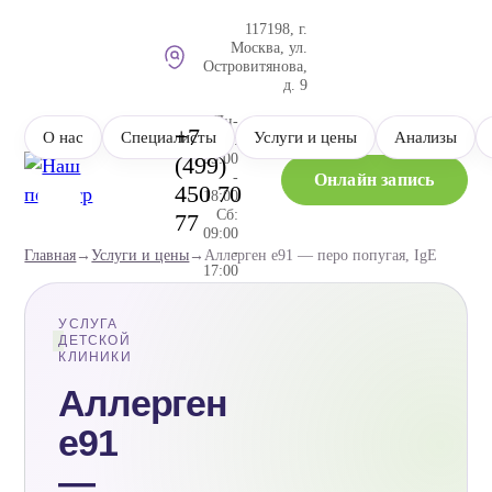
117198, г.
Москва, ул.
Островитянова,
д. 9
Пн-
+7
О нас
Специалисты
Услуги и цены
Анализы
Пт:
09:00
(499)
-
Онлайн запись
450 70
18:00
Сб:
77
09:00
-
Главная
→
Услуги и цены
→
Аллерген e91 — перо попугая, IgE
17:00
Коньково
Тропарево
Юго-Западная
М
М
М
УСЛУГА
ДЕТСКОЙ
КЛИНИКИ
Аллерген
e91
—