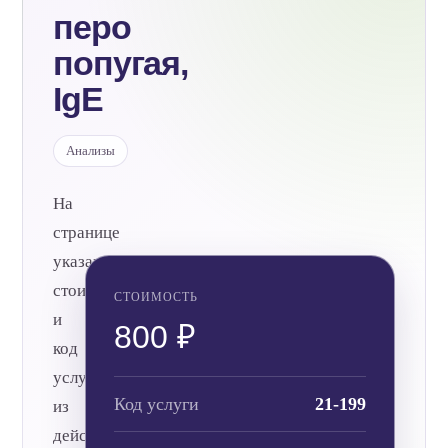
перо
попугая,
IgE
Анализы
На
странице
указаны
стоимость
СТОИМОСТЬ
и
800 ₽
код
услуги
Код услуги
21-199
из
действующего