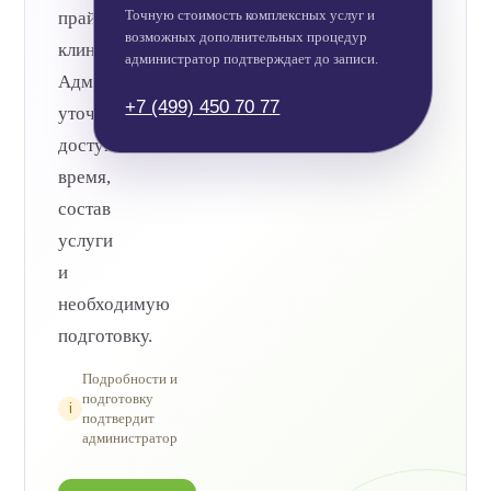
Точную стоимость комплексных услуг и
прайса
возможных дополнительных процедур
клиники.
администратор подтверждает до записи.
Администратор
+7 (499) 450 70 77
уточнит
доступное
время,
состав
услуги
и
необходимую
подготовку.
Подробности и
подготовку
i
подтвердит
администратор