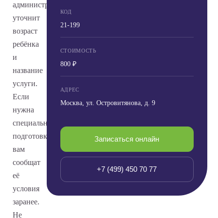
администратор
КОД
уточнит
21-199
возраст
ребёнка
СТОИМОСТЬ
и
800 ₽
название
услуги.
АДРЕС
Если
Москва, ул. Островитянова, д. 9
нужна
специальная
подготовка,
Записаться онлайн
вам
сообщат
+7 (499) 450 70 77
её
условия
заранее.
Не