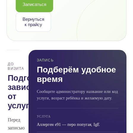
Записаться
Вернуться
к прайсу
ЗАПИСЬ
ДО
Подберём удобное
ВИЗИТА
Подготовка
время
зависит
Сообщите администратору название или код
от
услуги, возраст ребёнка и желаемую дату.
услуги
УСЛУГА
Перед
Аллерген e91 — перо попугая, IgE
записью