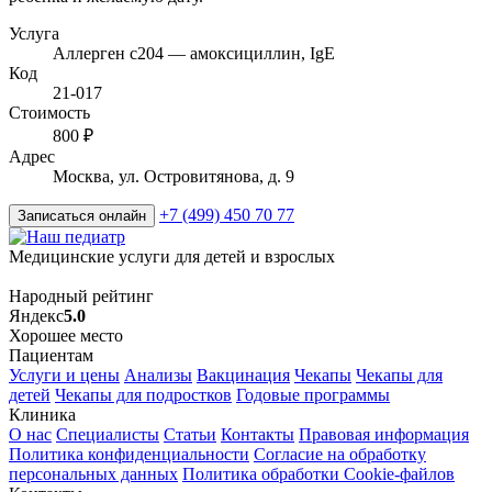
Услуга
Аллерген c204 — амоксициллин, IgE
Код
21-017
Стоимость
800 ₽
Адрес
Москва, ул. Островитянова, д. 9
+7 (499) 450 70 77
Записаться онлайн
Медицинские услуги для детей и взрослых
Народный рейтинг
Яндекс
5.0
Хорошее место
Пациентам
Услуги и цены
Анализы
Вакцинация
Чекапы
Чекапы для
детей
Чекапы для подростков
Годовые программы
Клиника
О нас
Специалисты
Статьи
Контакты
Правовая информация
Политика конфиденциальности
Согласие на обработку
персональных данных
Политика обработки Cookie-файлов