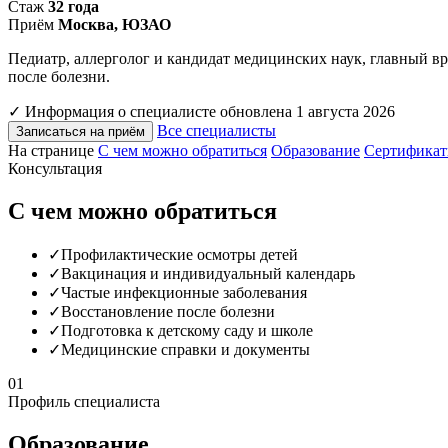
Стаж
32 года
Приём
Москва, ЮЗАО
Педиатр, аллерголог и кандидат медицинских наук, главный в
после болезни.
✓
Информация о специалисте обновлена 1 августа 2026
Все специалисты
Записаться на приём
На странице
С чем можно обратиться
Образование
Сертификат
Консультация
С чем можно обратиться
✓
Профилактические осмотры детей
✓
Вакцинация и индивидуальный календарь
✓
Частые инфекционные заболевания
✓
Восстановление после болезни
✓
Подготовка к детскому саду и школе
✓
Медицинские справки и документы
01
Профиль специалиста
Образование