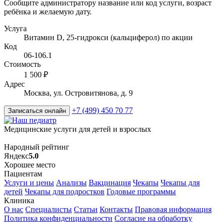
Сообщите администратору название или код услуги, возраст
ребёнка и желаемую дату.
Услуга
Витамин D, 25-гидрокси (кальциферол) по акции
Код
06-106.1
Стоимость
1 500 ₽
Адрес
Москва, ул. Островитянова, д. 9
+7 (499) 450 70 77
Записаться онлайн
Медицинские услуги для детей и взрослых
Народный рейтинг
Яндекс
5.0
Хорошее место
Пациентам
Услуги и цены
Анализы
Вакцинация
Чекапы
Чекапы для
детей
Чекапы для подростков
Годовые программы
Клиника
О нас
Специалисты
Статьи
Контакты
Правовая информация
Политика конфиденциальности
Согласие на обработку