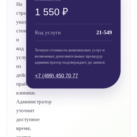
На
1 550 ₽
странице
указаны
стоимость
Код услуги
21-549
и
код
Точную стоимость комплексных услуг и
возможных дополнительных процедур
услуги
администратор подтверждает до записи.
из
действующего
+7 (499) 450 70 77
прайса
клиники.
Администратор
уточнит
доступное
время,