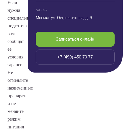
Если
нужна
АДРЕС
специальная
Москва, ул. Островитянова, д. 9
подготовка,
вам
Записаться онлайн
сообщат
её
условия
+7 (499) 450 70 77
заранее.
Не
отменяйте
назначенные
препараты
и не
меняйте
режим
питания