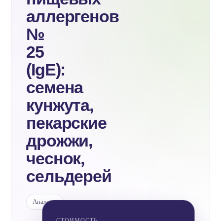
аллергенов
№
25
(IgE):
семена
кунжута,
пекарские
дрожжи,
чеснок,
сельдерей
Анализы
СТОИМОСТЬ