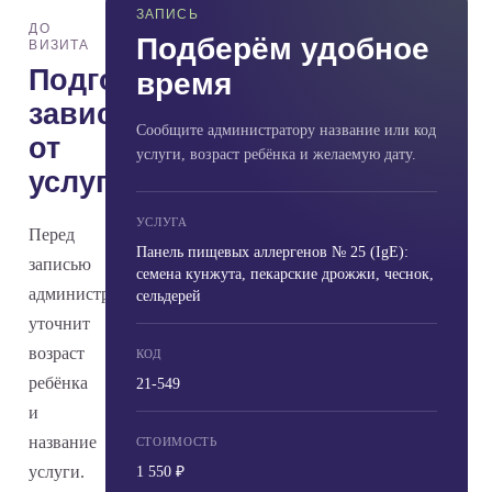
ЗАПИСЬ
ДО
Подберём удобное
ВИЗИТА
Подготовка
время
зависит
Сообщите администратору название или код
от
услуги, возраст ребёнка и желаемую дату.
услуги
УСЛУГА
Перед
Панель пищевых аллергенов № 25 (IgE):
записью
семена кунжута, пекарские дрожжи, чеснок,
администратор
сельдерей
уточнит
возраст
КОД
ребёнка
21-549
и
название
СТОИМОСТЬ
услуги.
1 550 ₽