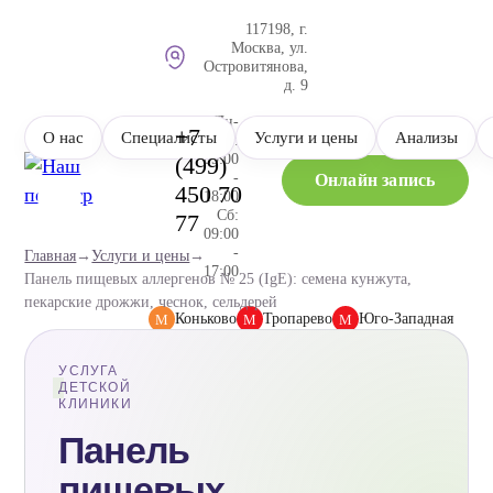
117198, г.
Москва, ул.
Островитянова,
д. 9
Пн-
+7
О нас
Специалисты
Услуги и цены
Анализы
Пт:
09:00
(499)
-
Онлайн запись
450 70
18:00
Сб:
77
09:00
-
Главная
→
Услуги и цены
→
17:00
Панель пищевых аллергенов № 25 (IgE): семена кунжута,
пекарские дрожжи, чеснок, сельдерей
Коньково
Тропарево
Юго-Западная
М
М
М
УСЛУГА
ДЕТСКОЙ
КЛИНИКИ
Панель
пищевых