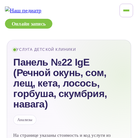
Онлайн запись
УСЛУГА ДЕТСКОЙ КЛИНИКИ
Панель №22 IgE
(Речной окунь, сом,
лещ, кета, лосось,
горбуша, скумбрия,
навага)
Анализы
На странице указаны стоимость и код услуги из