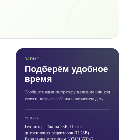
ЗАПИСЬ
Подберём удобное
время
Сообщите администратору название или код
услуги, возраст ребёнка и желаемую дату.
УСЛУГА
Ген интерлейкина 28B, II класс
цитокиновых рецепторов (IL28B).
Выявление мутации g.39743165T>G