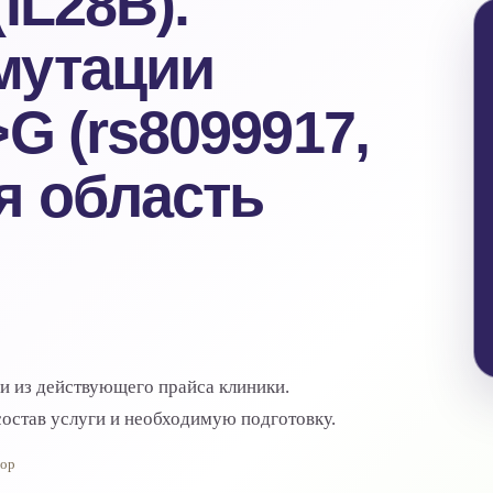
IL28B).
мутации
G (rs8099917,
я область
ги из действующего прайса клиники.
остав услуги и необходимую подготовку.
тор