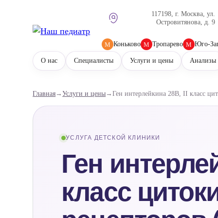
117198, г. Москва, ул.
Островитянова, д. 9
Коньково
Тропарево
Юго-За
М
М
М
О нас
Специалисты
Услуги и цены
Анализы
Главная
→
Услуги и цены
→
Ген интерлейкина 28B, II класс ци
УСЛУГА ДЕТСКОЙ КЛИНИКИ
Ген интерлей
класс циток