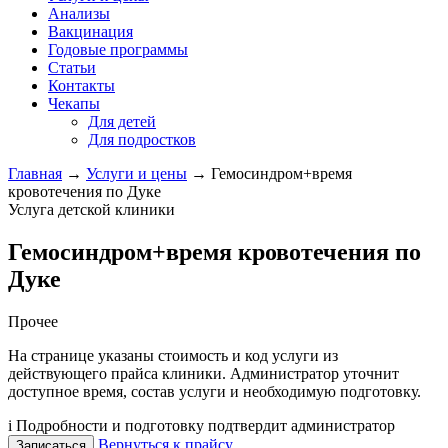
Анализы
Вакцинация
Годовые программы
Статьи
Контакты
Чекапы
Для детей
Для подростков
Главная
→
Услуги и цены
→
Гемосиндром+время
кровотечения по Дуке
Услуга детской клиники
Гемосиндром+время кровотечения по
Дуке
Прочее
На странице указаны стоимость и код услуги из
действующего прайса клиники. Администратор уточнит
доступное время, состав услуги и необходимую подготовку.
i
Подробности и подготовку подтвердит администратор
Вернуться к прайсу
Записаться