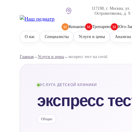
117198, г. Москва, ул.
Островитянова, д. 9
Коньково
Тропарево
Юго-За
М
М
М
О нас
Специалисты
Услуги и цены
Анализы
Главная
→
Услуги и цены
→
экспресс тест на covid
УСЛУГА ДЕТСКОЙ КЛИНИКИ
экспресс тес
Общие