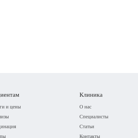
иентам
Клиника
ги и цены
О нас
лизы
Специалисты
цинация
Статьи
апы
Контакты