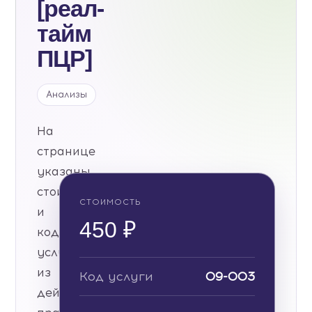
[реал-
тайм
ПЦР]
Анализы
На
странице
указаны
стоимость
СТОИМОСТЬ
и
450 ₽
код
услуги
из
Код услуги
09-003
действующего