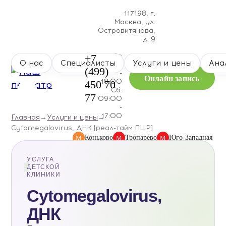
117198, г.
Москва, ул.
Островитянова,
д. 9
Пн-Пт:
+7
О нас
Специалисты
Услуги и цены
Ана
09:00
(499)
-
Онлайн запись
18:00
450 70
Сб:
77
09:00
-
17:00
Главная
→
Услуги и цены
→
Cytomegalovirus, ДНК [реал-тайм ПЦР]
Коньково
Тропарево
Юго-Западная
М
М
М
УСЛУГА
ДЕТСКОЙ
КЛИНИКИ
Cytomegalovirus,
ДНК