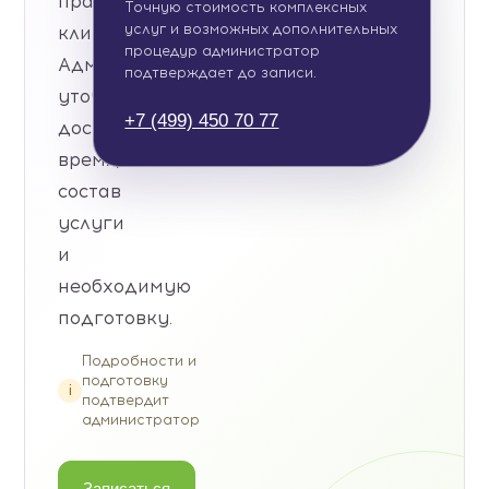
прайса
Точную стоимость комплексных
услуг и возможных дополнительных
клиники.
процедур администратор
Администратор
подтверждает до записи.
уточнит
+7 (499) 450 70 77
доступное
время,
состав
услуги
и
необходимую
подготовку.
Подробности и
подготовку
i
подтвердит
администратор
Записаться