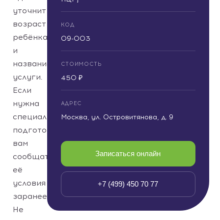
уточнит
возраст
КОД
ребёнка
09-003
и
название
СТОИМОСТЬ
услуги.
450 ₽
Если
нужна
АДРЕС
специальная
Москва, ул. Островитянова, д. 9
подготовка,
вам
Записаться онлайн
сообщат
её
условия
+7 (499) 450 70 77
заранее.
Не