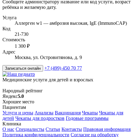
Сообщите администратору название или код услуги, возраст
ребёнка и желаемую дату.
Услуга
Аллерген w1 — амброзия высокая, IgE (ImmunoCAP)
Код
21-730
Стоимость
1 300 ₽
Адрес
Москва, ул. Островитянова, д. 9
+7 (499) 450 70 77
Записаться онлайн
Медицинские услуги для детей и взрослых
Народный рейтинг
Яндекс
5.0
Хорошее место
Пациентам
Услуги и цены
Анализы
Вакцинация
Чекапы
Чекапы для
детей
Чекапы для подростков
Годовые программы
Клиника
О нас
Специалисты
Статьи
Контакты
Правовая информация
Политика конфиденциальности
Согласие на обработку