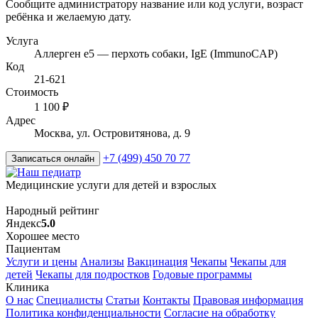
Сообщите администратору название или код услуги, возраст
ребёнка и желаемую дату.
Услуга
Аллерген e5 — перхоть собаки, IgE (ImmunoCAP)
Код
21-621
Стоимость
1 100 ₽
Адрес
Москва, ул. Островитянова, д. 9
+7 (499) 450 70 77
Записаться онлайн
Медицинские услуги для детей и взрослых
Народный рейтинг
Яндекс
5.0
Хорошее место
Пациентам
Услуги и цены
Анализы
Вакцинация
Чекапы
Чекапы для
детей
Чекапы для подростков
Годовые программы
Клиника
О нас
Специалисты
Статьи
Контакты
Правовая информация
Политика конфиденциальности
Согласие на обработку